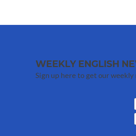
WEEKLY
ENGLISH N
Sign up here to get our weekly n