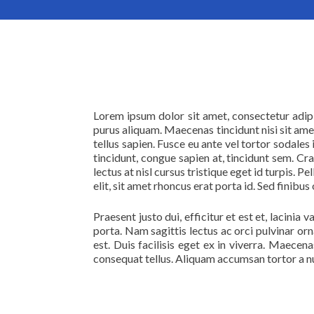
Lorem ipsum dolor sit amet, consectetur adipis
purus aliquam. Maecenas tincidunt nisi sit amet
tellus sapien. Fusce eu ante vel tortor sodales 
tincidunt, congue sapien at, tincidunt sem. Cra
lectus at nisl cursus tristique eget id turpis.
elit, sit amet rhoncus erat porta id. Sed finibus 
Praesent justo dui, efficitur et est et, lacini
porta. Nam sagittis lectus ac orci pulvinar orn
est. Duis facilisis eget ex in viverra. Maecen
consequat tellus. Aliquam accumsan tortor a nunc