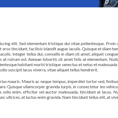
cing elit. Sed elementum tristique dui vitae pellentesque. Proin 
 eros tincidunt, facilisis blandit augue iaculis. Quisque et diam h
iaculis. Integer tellus dui, convallis in diam sit amet, aliquet cong
s at rutrum est. Aenean lobortis sit amet felis at elementum. Nulla 
 Pellentesque habitant morbi tristique senectus et netus et malesuada
odio suscipit lacus viverra, vitae aliquet tellus hendrerit.
a varius mauris. Mauris ac neque tempus, imperdiet tortor sed, finibu
are. Quisque ullamcorper gravida turpis, in consectetur leo vehicul
as odio enim, efficitur vel auctor malesuada, tincidunt at lacus. N
 ultrices, at luctus enim gravida. Nam tincidunt tellus elit, at viver