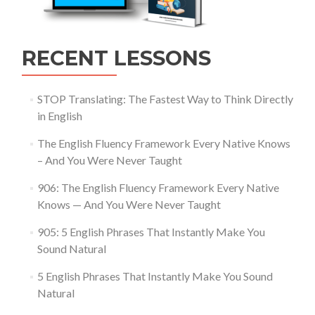
RECENT LESSONS
STOP Translating: The Fastest Way to Think Directly
in English
The English Fluency Framework Every Native Knows
– And You Were Never Taught
906: The English Fluency Framework Every Native
Knows — And You Were Never Taught
905: 5 English Phrases That Instantly Make You
Sound Natural
5 English Phrases That Instantly Make You Sound
Natural