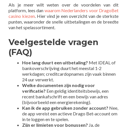
Als je meer wilt weten over de voordelen van dit
platform, lees dan
waarom Nederlanders voor DragoBet
casino kiezen
. Hier vind je een overzicht van de sterkste
punten, waaronder de snelle uitbetalingen en de breedte
van het spelassortiment.
Veelgestelde vragen
(FAQ)
Hoe lang duurt een uitbetaling?
Met iDEAL of
bankoverschrijving duurt het meestal 1‑2
werkdagen; creditcardopnames zijn vaak binnen
24 uur verwerkt.
Welke documenten zijn nodig voor
verificatie?
Een geldig identiteitsbewijs, een
recent bankafschrift en een bewijs van adres
(bijvoorbeeld een energierekening).
Kan ik de app gebruiken zonder account?
Nee,
de app vereist een actieve Drago Bet‑account om
in te loggen en te spelen.
Zijn er limieten voor bonussen?
Ja, de