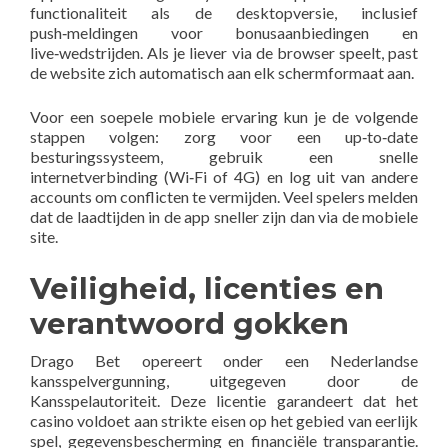
functionaliteit als de desktopversie, inclusief
push‑meldingen voor bonusaanbiedingen en
live‑wedstrijden. Als je liever via de browser speelt, past
de website zich automatisch aan elk schermformaat aan.
Voor een soepele mobiele ervaring kun je de volgende
stappen volgen: zorg voor een up‑to‑date
besturingssysteem, gebruik een snelle
internetverbinding (Wi‑Fi of 4G) en log uit van andere
accounts om conflicten te vermijden. Veel spelers melden
dat de laadtijden in de app sneller zijn dan via de mobiele
site.
Veiligheid, licenties en
verantwoord gokken
Drago Bet opereert onder een Nederlandse
kansspelvergunning, uitgegeven door de
Kansspelautoriteit. Deze licentie garandeert dat het
casino voldoet aan strikte eisen op het gebied van eerlijk
spel, gegevensbescherming en financiële transparantie.