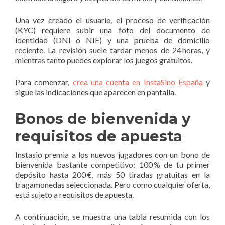
Una vez creado el usuario, el proceso de verificación
(KYC) requiere subir una foto del documento de
identidad (DNI o NIE) y una prueba de domicilio
reciente. La revisión suele tardar menos de 24 horas, y
mientras tanto puedes explorar los juegos gratuitos.
Para comenzar,
crea una cuenta en InstaSino España
y
sigue las indicaciones que aparecen en pantalla.
Bonos de bienvenida y
requisitos de apuesta
Instasio premia a los nuevos jugadores con un bono de
bienvenida bastante competitivo: 100 % de tu primer
depósito hasta 200 €, más 50 tiradas gratuitas en la
tragamonedas seleccionada. Pero como cualquier oferta,
está sujeto a requisitos de apuesta.
A continuación, se muestra una tabla resumida con los