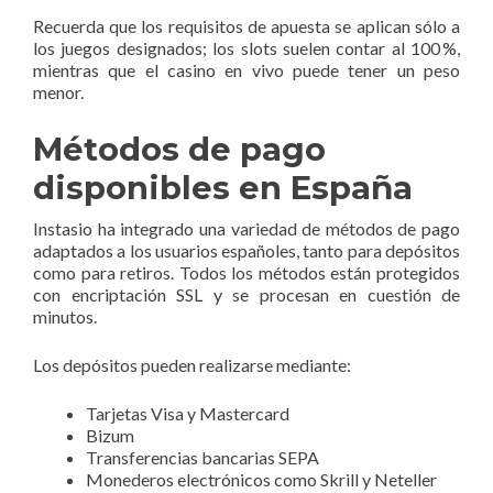
Recuerda que los requisitos de apuesta se aplican sólo a
los juegos designados; los slots suelen contar al 100 %,
mientras que el casino en vivo puede tener un peso
menor.
Métodos de pago
disponibles en España
Instasio ha integrado una variedad de métodos de pago
adaptados a los usuarios españoles, tanto para depósitos
como para retiros. Todos los métodos están protegidos
con encriptación SSL y se procesan en cuestión de
minutos.
Los depósitos pueden realizarse mediante:
Tarjetas Visa y Mastercard
Bizum
Transferencias bancarias SEPA
Monederos electrónicos como Skrill y Neteller