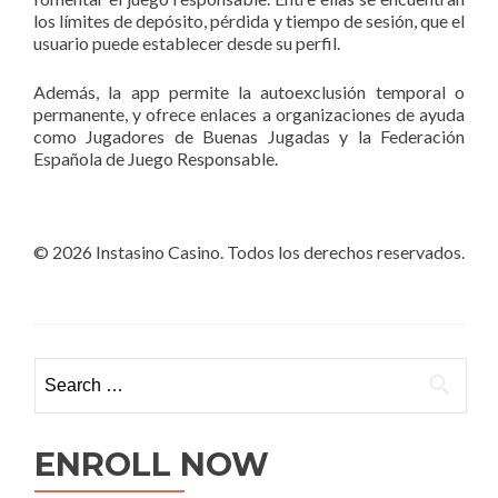
los límites de depósito, pérdida y tiempo de sesión, que el
usuario puede establecer desde su perfil.
Además, la app permite la autoexclusión temporal o
permanente, y ofrece enlaces a organizaciones de ayuda
como Jugadores de Buenas Jugadas y la Federación
Española de Juego Responsable.
© 2026 Instasino Casino. Todos los derechos reservados.
ENROLL NOW