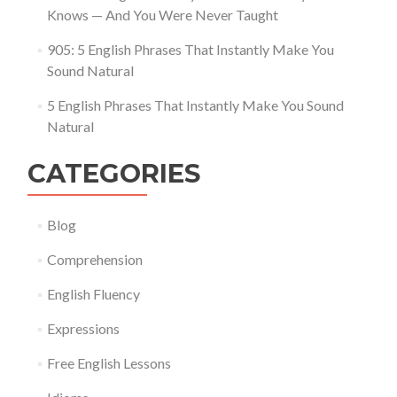
Knows — And You Were Never Taught
905: 5 English Phrases That Instantly Make You
Sound Natural
5 English Phrases That Instantly Make You Sound
Natural
CATEGORIES
Blog
Comprehension
English Fluency
Expressions
Free English Lessons