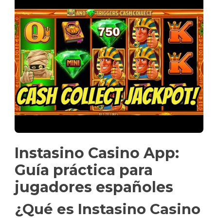
Instasino Casino App:
Guía práctica para
jugadores españoles
¿Qué es Instasino Casino