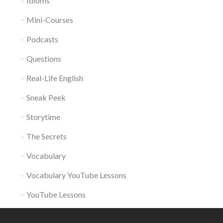
Idioms
Mini-Courses
Podcasts
Questions
Real-Life English
Sneak Peek
Storytime
The Secrets
Vocabulary
Vocabulary YouTube Lessons
YouTube Lessons