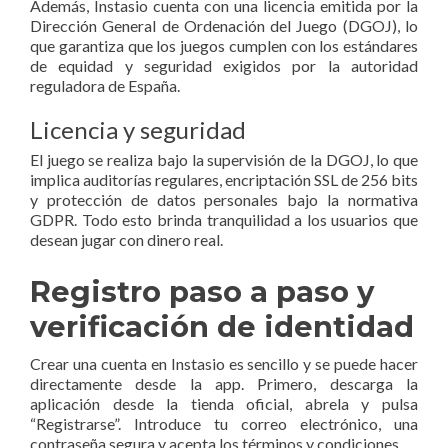
Además, Instasio cuenta con una licencia emitida por la
Dirección General de Ordenación del Juego (DGOJ), lo
que garantiza que los juegos cumplen con los estándares
de equidad y seguridad exigidos por la autoridad
reguladora de España.
Licencia y seguridad
El juego se realiza bajo la supervisión de la DGOJ, lo que
implica auditorías regulares, encriptación SSL de 256 bits
y protección de datos personales bajo la normativa
GDPR. Todo esto brinda tranquilidad a los usuarios que
desean jugar con dinero real.
Registro paso a paso y
verificación de identidad
Crear una cuenta en Instasio es sencillo y se puede hacer
directamente desde la app. Primero, descarga la
aplicación desde la tienda oficial, abrela y pulsa
“Registrarse”. Introduce tu correo electrónico, una
contraseña segura y acepta los términos y condiciones.