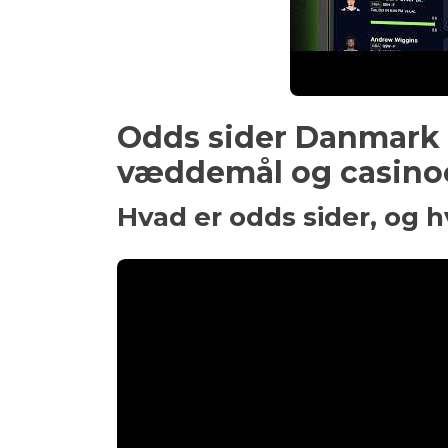
Odds sider Danmark –
væddemål og casino
Hvad er odds sider, og h