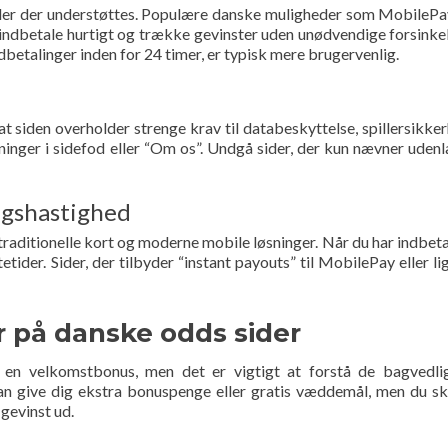
der der understøttes. Populære danske muligheder som MobilePay
indbetale hurtigt og trække gevinster uden unødvendige forsinkel
udbetalinger inden for 24 timer, er typisk mere brugervenlig.
at siden overholder strenge krav til databeskyttelse, spillersikke
sninger i sidefod eller “Om os”. Undgå sider, der kun nævner uden
ngshastighed
traditionelle kort og moderne mobile løsninger. Når du har indbetal
ider. Sider, der tilbyder “instant payouts” til MobilePay eller li
 på danske odds sider
d en velkomstbonus, men det er vigtigt at forstå de bagvedl
n give dig ekstra bonuspenge eller gratis væddemål, men du sk
gevinst ud.