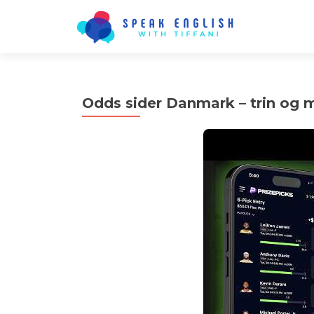
Odds sider Danmark – trin og m