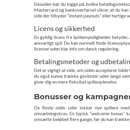
Desuden bør du kigge på, hvilke betalingsmeto
Mastercard og bankoverførsel sikrer, at du kan 
side der tilbyder “instant payouts” eller hurtige 
Licens og sikkerhed
En gyldig licens fra Spillemyndigheden betyder, 
ansvarligt spil. Du kan normalt finde licensoply
licenser uden klar info om dansk regulering.
Betalingsmetoder og udbetali
Det er vigtigt at vide, om siden accepterer både 
du også kunne trække gevinster uden lange ventet
giver dig en mere fleksibel spilleoplevelse.
Bonusser og kampagner
De fleste odds sider lokker nye spillere me
omsætningskrav. En typisk “welcome bonus” ka
omsætte beløbet flere gange, før du kan trække 