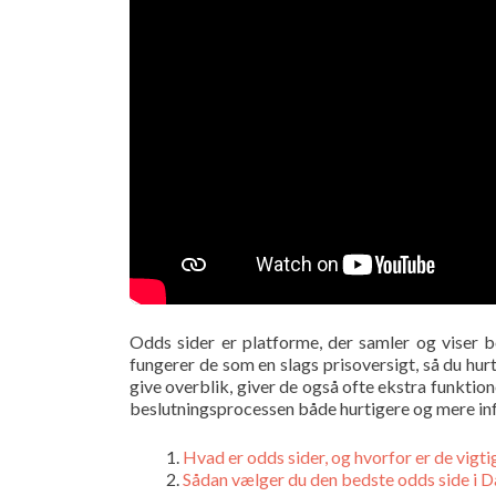
Odds sider er platforme, der samler og viser 
fungerer de som en slags prisoversigt, så du hur
give overblik, giver de også ofte ekstra funktio
beslutningsprocessen både hurtigere og mere in
Hvad er odds sider, og hvorfor er de vigt
Sådan vælger du den bedste odds side i 