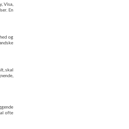
, Visa,
ser. En
rhed og
landske
t, skal
gnende,
iggende
al ofte