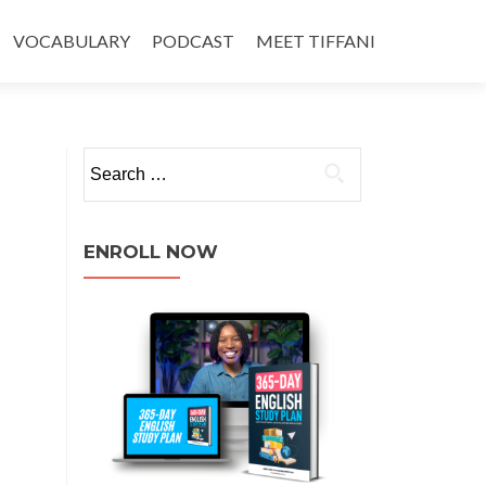
VOCABULARY
PODCAST
MEET TIFFANI
ENROLL NOW