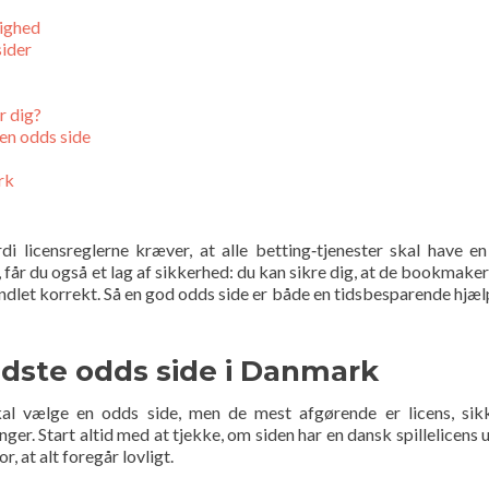
ighed
ider
r dig?
 en odds side
rk
rdi licensreglerne kræver, at alle betting‑tjenester skal have e
 får du også et lag af sikkerhed: du kan sikre dig, at de bookmaker
ehandlet korrekt. Så en god odds side er både en tidsbesparende hjæl
dste odds side i Danmark
al vælge en odds side, men de mest afgørende er licens, sik
er. Start altid med at tjekke, om siden har en dansk spillelicens 
, at alt foregår lovligt.