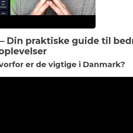
 Din praktiske guide til bed
oplevelser
vorfor er de vigtige i Danmark?