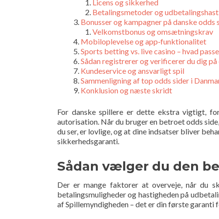
Licens og sikkerhed
Betalingsmetoder og udbetalingshast
Bonusser og kampagner på danske odds s
Velkomstbonus og omsætningskrav
Mobiloplevelse og app‑funktionalitet
Sports betting vs. live casino – hvad passe
Sådan registrerer og verificerer du dig på
Kundeservice og ansvarligt spil
Sammenligning af top odds sider i Danma
Konklusion og næste skridt
For danske spillere er dette ekstra vigtigt, fo
autorisation. Når du bruger en betroet odds side,
du ser, er lovlige, og at dine indsatser bliver b
sikkerhedsgaranti.
Sådan vælger du den be
Der er mange faktorer at overveje, når du sk
betalingsmuligheder og hastigheden på udbetaling
af Spillemyndigheden – det er din første garanti for