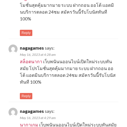
โมชั่นสุดคุ้มมากมาย ระบบ ฝากถอน ออโต้ แอดมิ
นบริการตลอด 24ชม สมัครวันนี้รับโบนัสทันที
100%
Reply
nagagames
says:
May 16, 2023 at 4:28 am
สล็อตนากา
เว็บพนันนออนไบน์เปิดใหม่ระบบทัน
สมัย โปรโมชั่นสุดคุ้มมากมาย ระบบ ฝากถอน ออ
โต้ แอดมินบริการตลอด 24ชม สมัครวันนี้รับโบนัส
ทันที 100%
Reply
nagagames
says:
May 16, 2023 at 4:29 am
นากาเกม
เว็บพนันนออนไบน์เปิดใหม่ระบบทันสมัย