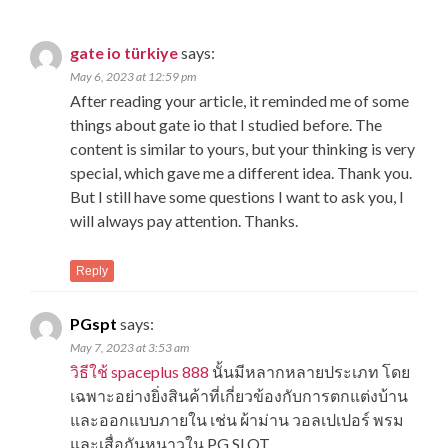
gate io türkiye
says:
May 6, 2023 at 12:59 pm
After reading your article, it reminded me of some
things about gate io that I studied before. The
content is similar to yours, but your thinking is very
special, which gave me a different idea. Thank you.
But I still have some questions I want to ask you, I
will always pay attention. Thanks.
Reply
PGspt
says:
May 7, 2023 at 3:53 am
วิธีใช้ spaceplus 888
นั้นมีหลากหลายประเภท โดย
เฉพาะอย่างยิ่งสินค้าที่เกี่ยวข้องกับการตกแต่งบ้าน
และออกแบบภายใน เช่น ผ้าม่าน วอลเปเปอร์ พรม
และเสื่อกันหนาวใน
PG SLOT