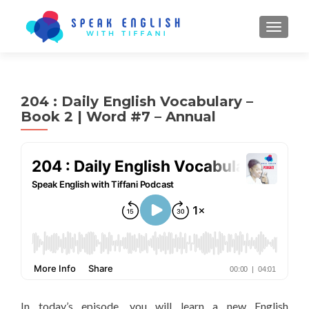
TOGGL
204 : Daily English Vocabulary –
Book 2 | Word #7 – Annual
In today’s episode, you will learn a new English