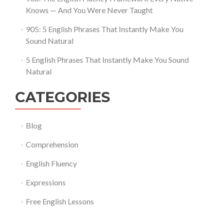
Knows — And You Were Never Taught
905: 5 English Phrases That Instantly Make You
Sound Natural
5 English Phrases That Instantly Make You Sound
Natural
CATEGORIES
Blog
Comprehension
English Fluency
Expressions
Free English Lessons