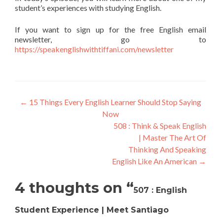
student’s experiences with studying English.
If you want to sign up for the free English email
newsletter, go to
https://speakenglishwithtiffani.com/newsletter
←
15 Things Every English Learner Should Stop Saying
Now
508 : Think & Speak English
| Master The Art Of
Thinking And Speaking
English Like An American
→
4 thoughts on “
507 : English
Student Experience | Meet Santiago