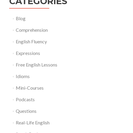
CATEGORIES
Blog
Comprehension
English Fluency
Expressions
Free English Lessons
Idioms
Mini-Courses
Podcasts
Questions
Real-Life English